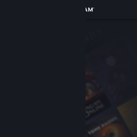
Giriş yap
Mağaza
Topluluk
Hakkında
Destek
Dili değiştir
Steam mobil uygulamasını yükle
Masaüstü internet sitesini görüntüle