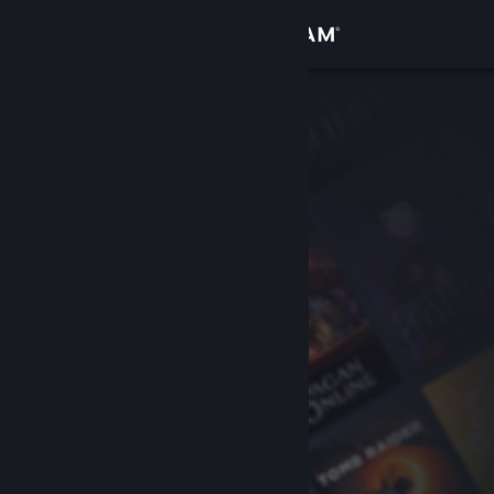
Giriş yap
Mağaza
Topluluk
Hakkında
Destek
Dili değiştir
Steam mobil uygulamasını yükle
Masaüstü internet sitesini görüntüle