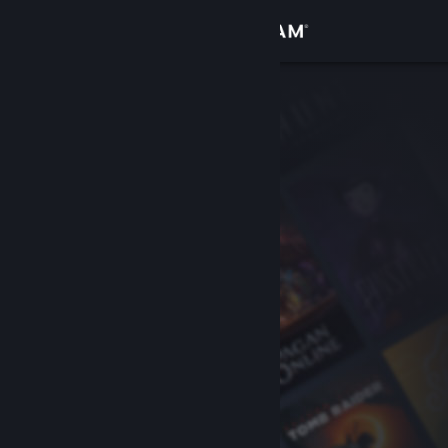
Giriş yap
Mağaza
Topluluk
Hakkında
Destek
Dili değiştir
Steam mobil uygulamasını yükle
Masaüstü internet sitesini görüntüle