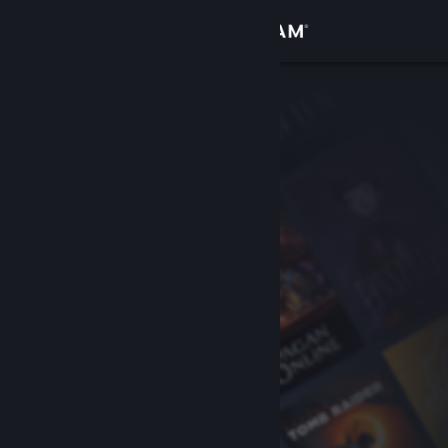
Giriş yap
Mağaza
Topluluk
Hakkında
Destek
Dili değiştir
Steam mobil uygulamasını yükle
Masaüstü internet sitesini görüntüle