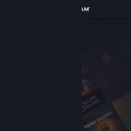
Giriş yap
Mağaza
Topluluk
Hakkında
Destek
Dili değiştir
Steam mobil uygulamasını yükle
Masaüstü internet sitesini görüntüle