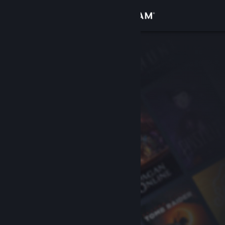
Giriş yap
Mağaza
Topluluk
Hakkında
Destek
Dili değiştir
Steam mobil uygulamasını yükle
Masaüstü internet sitesini görüntüle