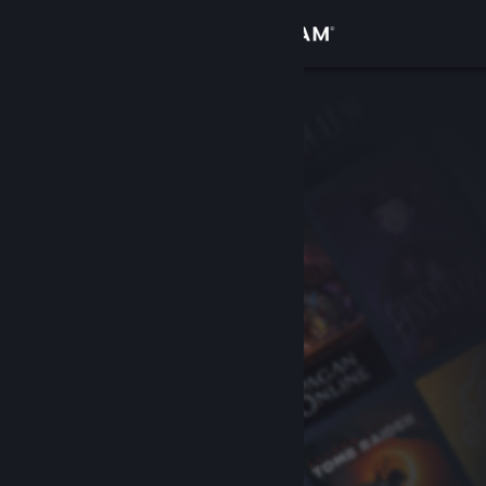
Giriş yap
Mağaza
Topluluk
Hakkında
Destek
Dili değiştir
Steam mobil uygulamasını yükle
Masaüstü internet sitesini görüntüle