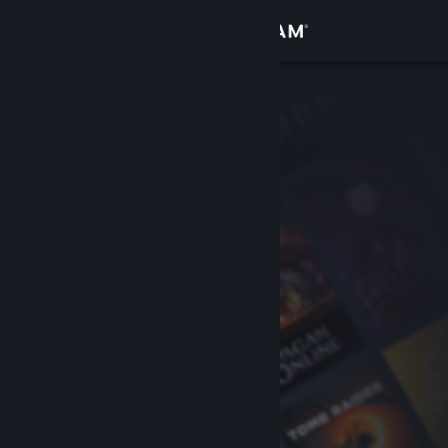
Giriş yap
Mağaza
Topluluk
Hakkında
Destek
Dili değiştir
Steam mobil uygulamasını yükle
Masaüstü internet sitesini görüntüle