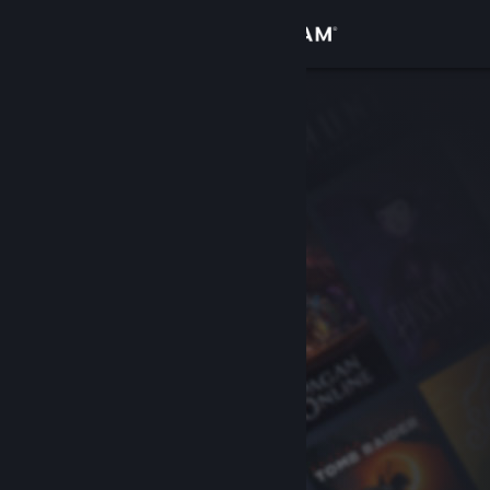
Giriş yap
Mağaza
Topluluk
Hakkında
Destek
Dili değiştir
Steam mobil uygulamasını yükle
Masaüstü internet sitesini görüntüle