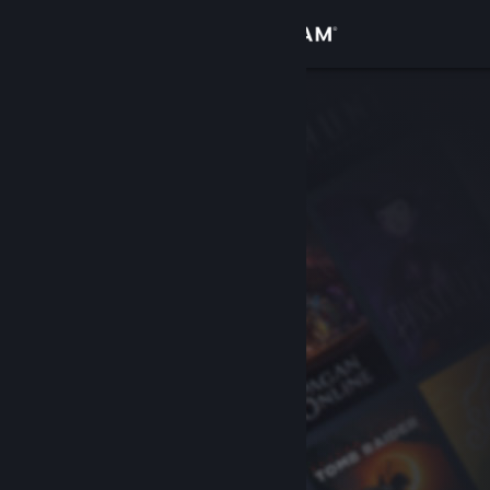
Giriş yap
Mağaza
Topluluk
Hakkında
Destek
Dili değiştir
Steam mobil uygulamasını yükle
Masaüstü internet sitesini görüntüle