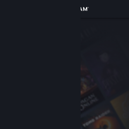
Giriş yap
Mağaza
Topluluk
Hakkında
Destek
Dili değiştir
Steam mobil uygulamasını yükle
Masaüstü internet sitesini görüntüle