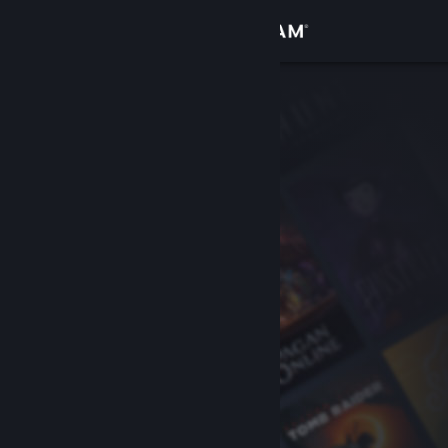
Giriş yap
Mağaza
Topluluk
Hakkında
Destek
Dili değiştir
Steam mobil uygulamasını yükle
Masaüstü internet sitesini görüntüle