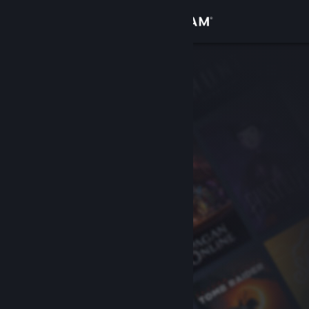
Giriş yap
Mağaza
Topluluk
Hakkında
Destek
Dili değiştir
Steam mobil uygulamasını yükle
Masaüstü internet sitesini görüntüle