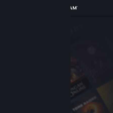
Giriş yap
Mağaza
Topluluk
Hakkında
Destek
Dili değiştir
Steam mobil uygulamasını yükle
Masaüstü internet sitesini görüntüle