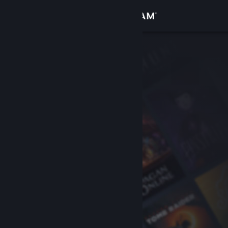
Giriş yap
Mağaza
Topluluk
Hakkında
Destek
Dili değiştir
Steam mobil uygulamasını yükle
Masaüstü internet sitesini görüntüle