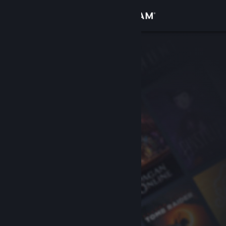
Giriş yap
Mağaza
Topluluk
Hakkında
Destek
Dili değiştir
Steam mobil uygulamasını yükle
Masaüstü internet sitesini görüntüle