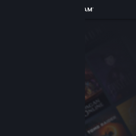
Giriş yap
Mağaza
Topluluk
Hakkında
Destek
Dili değiştir
Steam mobil uygulamasını yükle
Masaüstü internet sitesini görüntüle