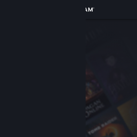
Giriş yap
Mağaza
Topluluk
Hakkında
Destek
Dili değiştir
Steam mobil uygulamasını yükle
Masaüstü internet sitesini görüntüle