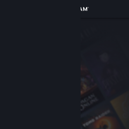
Giriş yap
Mağaza
Topluluk
Hakkında
Destek
Dili değiştir
Steam mobil uygulamasını yükle
Masaüstü internet sitesini görüntüle