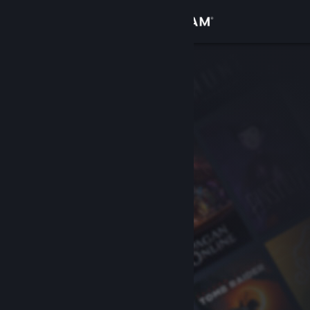
Giriş yap
Mağaza
Topluluk
Hakkında
Destek
Dili değiştir
Steam mobil uygulamasını yükle
Masaüstü internet sitesini görüntüle