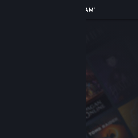
Giriş yap
Mağaza
Topluluk
Hakkında
Destek
Dili değiştir
Steam mobil uygulamasını yükle
Masaüstü internet sitesini görüntüle