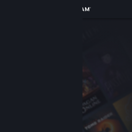
Giriş yap
Mağaza
Topluluk
Hakkında
Destek
Dili değiştir
Steam mobil uygulamasını yükle
Masaüstü internet sitesini görüntüle