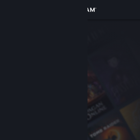
Giriş yap
Mağaza
Topluluk
Hakkında
Destek
Dili değiştir
Steam mobil uygulamasını yükle
Masaüstü internet sitesini görüntüle