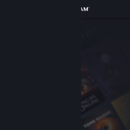
Giriş yap
Mağaza
Topluluk
Hakkında
Destek
Dili değiştir
Steam mobil uygulamasını yükle
Masaüstü internet sitesini görüntüle