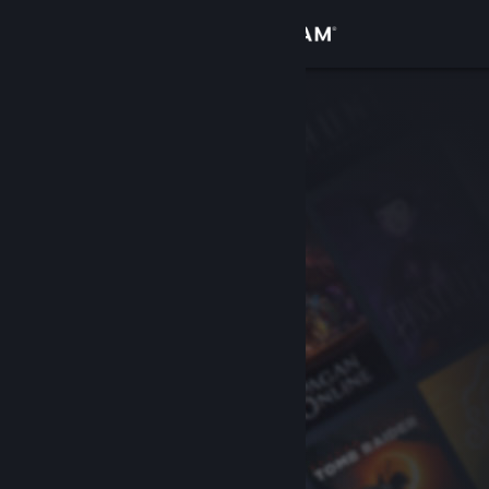
Giriş yap
Mağaza
Topluluk
Hakkında
Destek
Dili değiştir
Steam mobil uygulamasını yükle
Masaüstü internet sitesini görüntüle