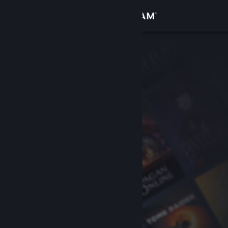
Giriş yap
Mağaza
Topluluk
Hakkında
Destek
Dili değiştir
Steam mobil uygulamasını yükle
Masaüstü internet sitesini görüntüle