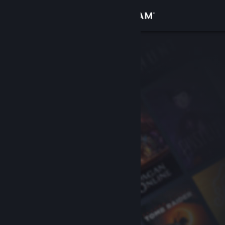
Giriş yap
Mağaza
Topluluk
Hakkında
Destek
Dili değiştir
Steam mobil uygulamasını yükle
Masaüstü internet sitesini görüntüle