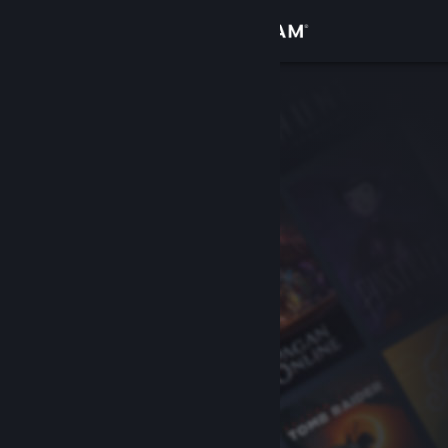
Giriş yap
Mağaza
Topluluk
Hakkında
Destek
Dili değiştir
Steam mobil uygulamasını yükle
Masaüstü internet sitesini görüntüle