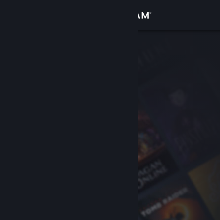
Giriş yap
Mağaza
Topluluk
Hakkında
Destek
Dili değiştir
Steam mobil uygulamasını yükle
Masaüstü internet sitesini görüntüle