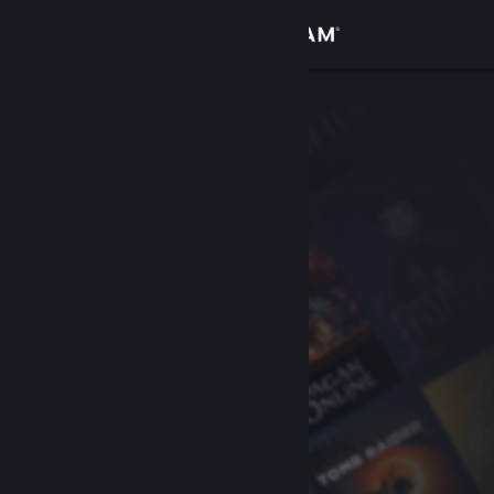
Giriş yap
Mağaza
Topluluk
Hakkında
Destek
Dili değiştir
Steam mobil uygulamasını yükle
Masaüstü internet sitesini görüntüle