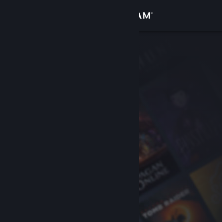
Giriş yap
Mağaza
Topluluk
Hakkında
Destek
Dili değiştir
Steam mobil uygulamasını yükle
Masaüstü internet sitesini görüntüle