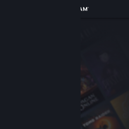
Giriş yap
Mağaza
Topluluk
Hakkında
Destek
Dili değiştir
Steam mobil uygulamasını yükle
Masaüstü internet sitesini görüntüle