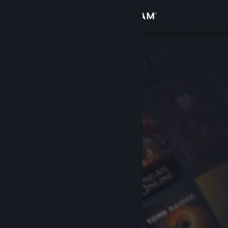
Giriş yap
Mağaza
Topluluk
Hakkında
Destek
Dili değiştir
Steam mobil uygulamasını yükle
Masaüstü internet sitesini görüntüle