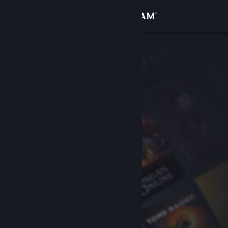
Giriş yap
Mağaza
Topluluk
Hakkında
Destek
Dili değiştir
Steam mobil uygulamasını yükle
Masaüstü internet sitesini görüntüle