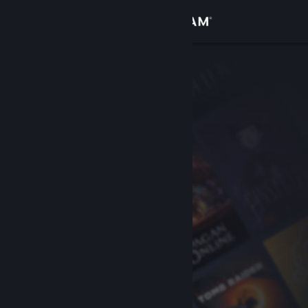
Giriş yap
Mağaza
Topluluk
Hakkında
Destek
Dili değiştir
Steam mobil uygulamasını yükle
Masaüstü internet sitesini görüntüle