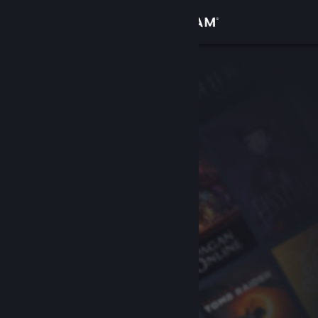
Giriş yap
Mağaza
Topluluk
Hakkında
Destek
Dili değiştir
Steam mobil uygulamasını yükle
Masaüstü internet sitesini görüntüle