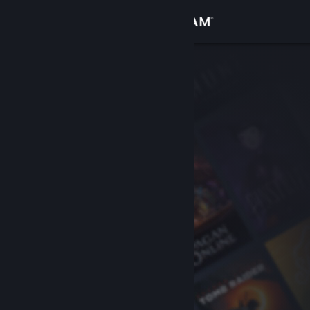
Giriş yap
Mağaza
Topluluk
Hakkında
Destek
Dili değiştir
Steam mobil uygulamasını yükle
Masaüstü internet sitesini görüntüle