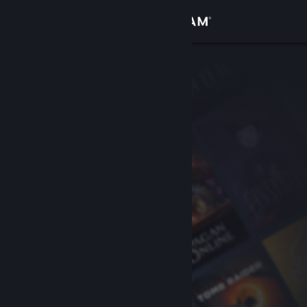
Giriş yap
Mağaza
Topluluk
Hakkında
Destek
Dili değiştir
Steam mobil uygulamasını yükle
Masaüstü internet sitesini görüntüle