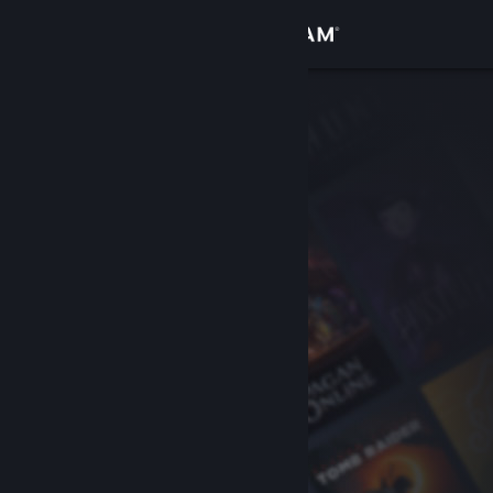
Giriş yap
Mağaza
Topluluk
Hakkında
Destek
Dili değiştir
Steam mobil uygulamasını yükle
Masaüstü internet sitesini görüntüle