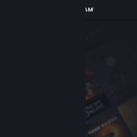
Giriş yap
Mağaza
Topluluk
Hakkında
Destek
Dili değiştir
Steam mobil uygulamasını yükle
Masaüstü internet sitesini görüntüle