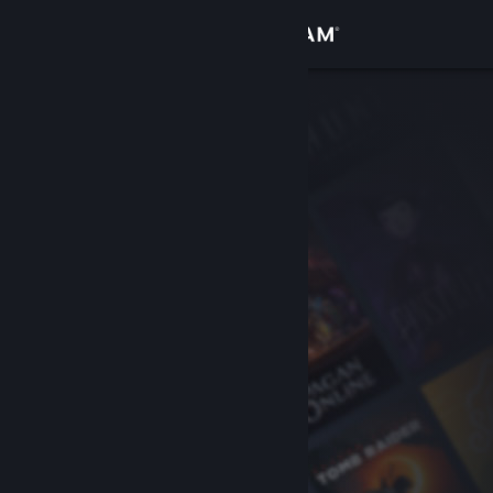
Giriş yap
Mağaza
Topluluk
Hakkında
Destek
Dili değiştir
Steam mobil uygulamasını yükle
Masaüstü internet sitesini görüntüle