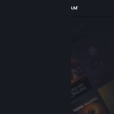
Giriş yap
Mağaza
Topluluk
Hakkında
Destek
Dili değiştir
Steam mobil uygulamasını yükle
Masaüstü internet sitesini görüntüle