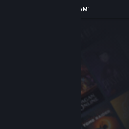
Giriş yap
Mağaza
Topluluk
Hakkında
Destek
Dili değiştir
Steam mobil uygulamasını yükle
Masaüstü internet sitesini görüntüle