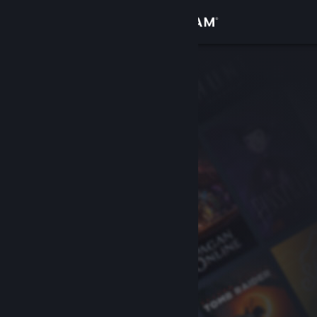
Giriş yap
Mağaza
Topluluk
Hakkında
Destek
Dili değiştir
Steam mobil uygulamasını yükle
Masaüstü internet sitesini görüntüle