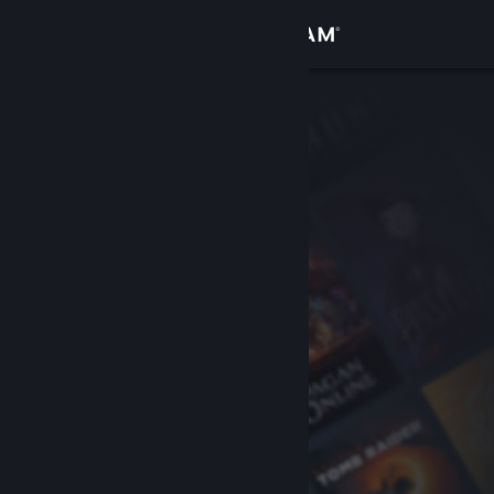
Giriş yap
Mağaza
Topluluk
Hakkında
Destek
Dili değiştir
Steam mobil uygulamasını yükle
Masaüstü internet sitesini görüntüle