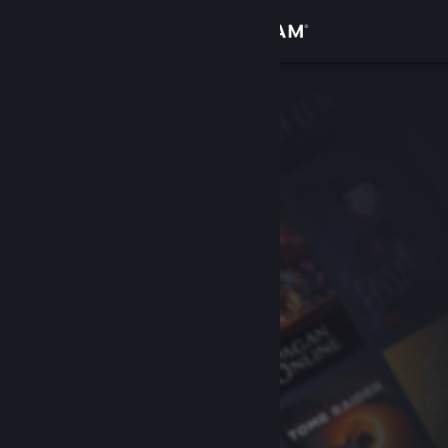
Giriş yap
Mağaza
Topluluk
Hakkında
Destek
Dili değiştir
Steam mobil uygulamasını yükle
Masaüstü internet sitesini görüntüle