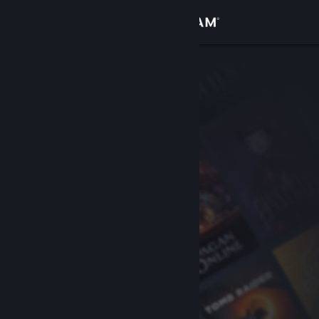
Giriş yap
Mağaza
Topluluk
Hakkında
Destek
Dili değiştir
Steam mobil uygulamasını yükle
Masaüstü internet sitesini görüntüle