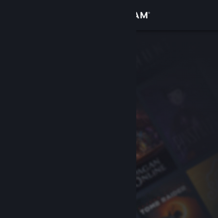
Giriş yap
Mağaza
Topluluk
Hakkında
Destek
Dili değiştir
Steam mobil uygulamasını yükle
Masaüstü internet sitesini görüntüle