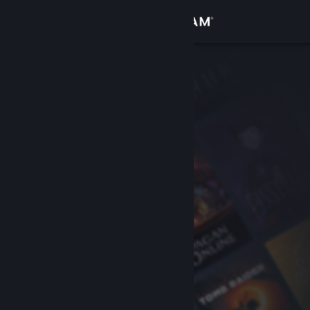
Giriş yap
Mağaza
Topluluk
Hakkında
Destek
Dili değiştir
Steam mobil uygulamasını yükle
Masaüstü internet sitesini görüntüle