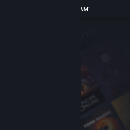
Giriş yap
Mağaza
Topluluk
Hakkında
Destek
Dili değiştir
Steam mobil uygulamasını yükle
Masaüstü internet sitesini görüntüle